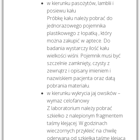
w kierunku pasożytów, lamblii i
posiewu kału
Próbkę kału należy pobrać do
jednorazowego pojemnika
plastikowego z łopatką , który
można zakupić w aptece. Do
badania wystarczy ilość kału
wielkości wiśni. Pojemnik musi być
szczelnie zamknięty, czysty z
zewnątrz i opisany imieniem i
nazwiskiem pacjenta oraz datą
pobrania materiału.
w kierunku wykrycia jaj owsików –
wymaz celofanowy
Z laboratorium należy pobrać
szkiełko z nalepionym fragmentem
taśmy klejącej. W godzinach
wieczornych przykleić na chwilę
oderwaną od szkiełka taśmę klejącą