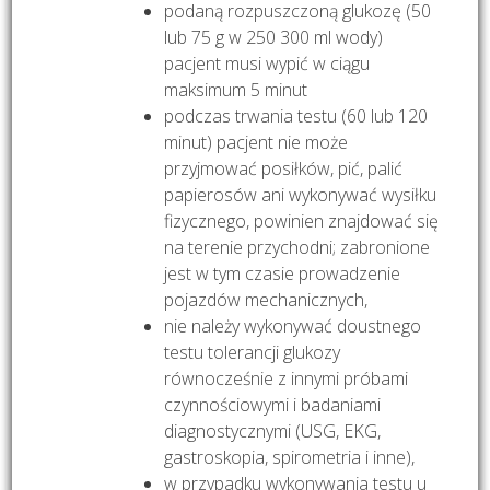
podaną rozpuszczoną glukozę (50
lub 75 g w 250 300 ml wody)
pacjent musi wypić w ciągu
maksimum 5 minut
podczas trwania testu (60 lub 120
minut) pacjent nie może
przyjmować posiłków, pić, palić
papierosów ani wykonywać wysiłku
fizycznego, powinien znajdować się
na terenie przychodni; zabronione
jest w tym czasie prowadzenie
pojazdów mechanicznych,
nie należy wykonywać doustnego
testu tolerancji glukozy
równocześnie z innymi próbami
czynnościowymi i badaniami
diagnostycznymi (USG, EKG,
gastroskopia, spirometria i inne),
w przypadku wykonywania testu u