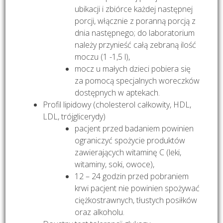
ubikacji i zbiórce każdej następnej
porcji, włącznie z poranną porcją z
dnia następnego; do laboratorium
należy przynieść całą zebraną ilość
moczu (1 -1,5 l),
mocz u małych dzieci pobiera się
za pomocą specjalnych woreczków
dostępnych w aptekach.
Profil lipidowy (cholesterol całkowity, HDL,
LDL, trójglicerydy)
pacjent przed badaniem powinien
ograniczyć spożycie produktów
zawierających witaminę C (leki,
witaminy, soki, owoce),
12 – 24 godzin przed pobraniem
krwi pacjent nie powinien spożywać
ciężkostrawnych, tłustych posiłków
oraz alkoholu.