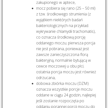
zakupionego w aptece,
mocz pobiera się rano (25 – 50 ml)
z tzw. środkowego strumienia (z
wyjątkiem niektórych badań
bakteriologicznych na przykład.
wykrywanie chlamydii trachomatis),
co oznacza środkową porcję
oddanego moczu; pierwsza porcja
nie jest pobrana, ponieważ jest
zawsze zanieczyszczona florą
bakteryjną, normalnie bytującą w
cewce moczowej u obu płci;
ostatnia porcja moczu jest również
odrzucana,
dobowa zbiórka moczu (DZM)
oznacza wszystkie porcje moczu
oddane w ciągu 24 godzin, najlepiej
jeśli zostanie rozpoczęta po
oddaniu porannej porcji moczu do