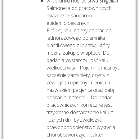
w kierunku nosicielstwa Shigella i
Salmonella do pracowniczych
książeczek sanitarno-
epidemiologicznych.
Próbkę kału należy pobrać do
jednorazowego pojemnika
plastikowego z łopatką, który
można zakupić w aptece. Do
badania wystarczy ilość kału
wielkości wiśni. Pojemnik musi być
szczelnie zamknięty, czysty z
zewnątrz i opisany imieniem i
nazwiskiem pacjenta oraz datą
pobrania materiału. Do badań
pracowniczych konieczne jest
trzykrotne dostarczenie kału z
różnych dni, by zwiększyć
prawdopodobieństwo wykrycia
chorobotwórczych bakterii.