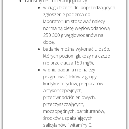
Doustny test tolerancji glukozy
w ciągu trzech dni poprzedzających
zgłoszenie pacjenta do
laboratorium stosować należy
normalną dietę węglowodanową
250 300 g węglowodanów na
dobę,
badanie można wykonać u osób,
których poziom glukozy na czczo
nie przekracza 150 mg%,
w dniu badania nie należy
przyjmować leków z grupy:
kortykosterydów, preparatów
antykoncepcyjnych,
przeciwnadciśnieniowych,
przeczyszczających,
moczopędnych, barbituranów,
środków uspakajających,
salicylanów i witaminy C,