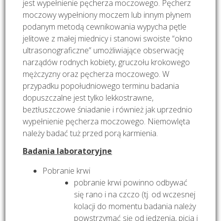
jest wypełnienie pęcherza moczowego. Pęcherz
moczowy wypełniony moczem lub innym płynem
podanym metodą cewnikowania wypycha pętle
jelitowe z małej miednicy i stanowi swoiste “okno
ultrasonograficzne” umożliwiające obserwację
narządów rodnych kobiety, gruczołu krokowego
mężczyzny oraz pęcherza moczowego. W
przypadku popołudniowego terminu badania
dopuszczalne jest tylko lekkostrawne,
beztłuszczowe śniadanie i również jak uprzednio
wypełnienie pęcherza moczowego. Niemowlęta
należy badać tuż przed porą karmienia.
Badania laboratoryjne
Pobranie krwi
pobranie krwi powinno odbywać
się rano i na czczo (tj. od wczesnej
kolacji do momentu badania należy
powstrzymać się od jedzenia, picia i