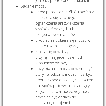
jest lekki posiłek przed badaniem
Badanie moczu
przed pobraniem próbki u pacjenta
nie zaleca się skrajnego
ograniczenia ani zwiększenia
wysiłków fizycznych lub
długotrwałych marszów,
u kobiet nie pobiera się moczu w
czasie trwania miesiączki,
zaleca się powstrzymanie
przynajmniej jeden dzień od
stosunków płciowych,
pozyskiwanie moczu powinno być
sterylne, oddanie moczu musi być
poprzedzone dokładnym umyciem
narządów płciowych sąsiadujących
z ujściem cewki moczowej, mocz
powinien być oddany do
specjalnego pojemnika